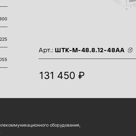
800
225
идентификаторы товара
Арт.:
ШТК-М-48.8.12-48АА
055
131 450 ₽
елекоммуникационного оборудования,
.