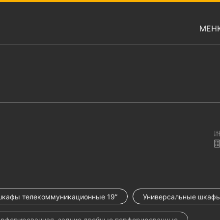
МЕН
шкафы телекоммуникационные 19”
Универсальные шкаф
ерфорированная, задние двойные перфорированные