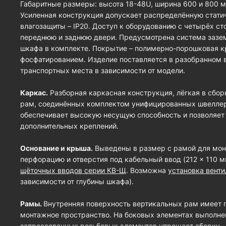
Габаритные размеры: высота 18-48U, ширина 600 и 800 мм
Усиленная конструкция допускает распределённую статиче
влагозащиты – IP20. Доступ к оборудованию с четырёх с
переднюю и заднюю двери. Предусмотрена система зазем
шкафа в комплекте. Покрытие – полимерно-порошковая к
фосфатированием. Изделие поставляется в разобранном в
транспортных места в зависимости от модели.
Каркас.
Разборная каркасная конструкция, лёгкая в сбор
рам, соединённых комплектом унифицированных швеллер
обеспечивает высокую несущую способность и позволяет
дополнительных креплений.
Основание и крыша.
Выведены в размер с рамой для мон
перфорацию и отверстия под кабельный ввод (212 × 110 
щёточных вводов серии КВ-Щ
. Возможна
установка вент
зависимости от глубины шкафа).
Рамы.
Внутренняя поверхность вертикальных рам имеет
монтажное пространство. На боковых элементах выполне
запрессованных резьбовых элементов упрощает сборку.