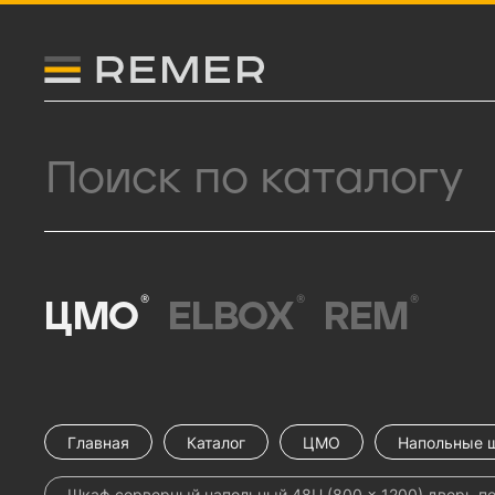
Логитип компании Remer
Поиск продукции
®
®
®
ЦМО
ELBOX
REM
Главная
Каталог
ЦМО
Напольные 
Шкаф серверный напольный 48U (800 × 1200) дверь п