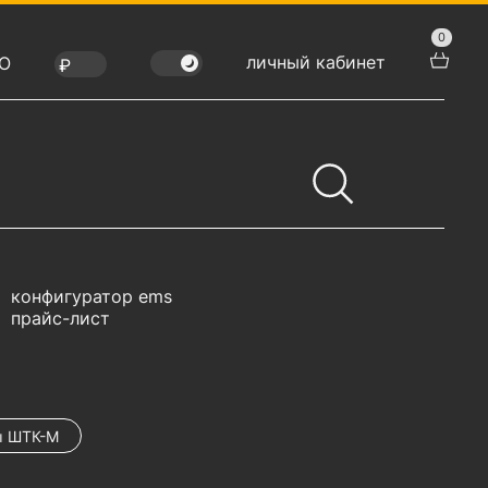
0
личный кабинет
Ю
конфигуратор ems
прайс-лист
ы ШТК-М