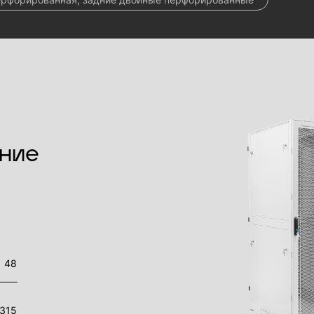
ние
48
315