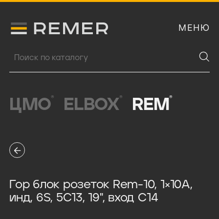
МЕНЮ
Логитип компании Remer
Поиск продукции
®
®
®
ЦМО
ELBOX
REM
Гор блок розеток Rem-10, 1×10A,
инд, 6S, 5C13, 19", вход C14