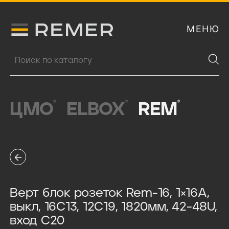
МЕНЮ
Логитип компании Remer
Поиск продукции
®
®
®
ЦМО
ELBOX
REM
Верт блок розеток Rem-16, 1×16A,
выкл, 16C13, 12C19, 1820мм, 42-48U,
вход C20