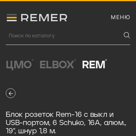
МЕНЮ
Логитип компании Remer
Поиск продукции
®
®
®
ЦМО
ELBOX
REM
Блок розеток Rem-16 с выкл и
USB-портом, 6 Schuko, 16A, алюм.,
19", шнур 1,8 м.