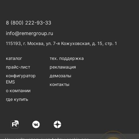
R-10-Cord-C13-S-3
Шнур питания IEC 60320 C13/Schuko, 10
добавить 
А / 250 В (3 × 1,0), длина 5 м, чёрный - R-
8 (800) 222-93-33
10-Cord-C13-S-5
Шнур питания IEC 60320 C19/Schuko, 16
info@remergroup.ru
добавить 
А / 250 В (3 × 1,5), длина 1,8 м, чёрный -
115193, г. Москва, ул. 7-я Кожуховская, д. 15, стр. 1
R-16-Cord-C19-S-1.8
каталог
тех. поддержка
прайс-лист
рекламация
конфигуратор
демозалы
EMS
контакты
о компании
где купить