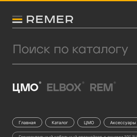
Логитип компании Remer
Поиск продукции
®
®
®
ЦМО
ELBOX
REM
Главная
Каталог
ЦМО
Аксессуары 
Горизонтальный кабельный органайзер с окнами 19" 1U