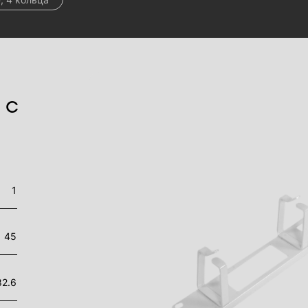
 с
1
45
82.6