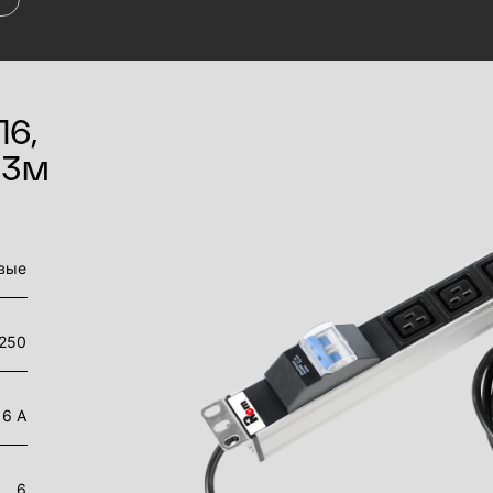
6,
р 3м
вые
250
16 А
6