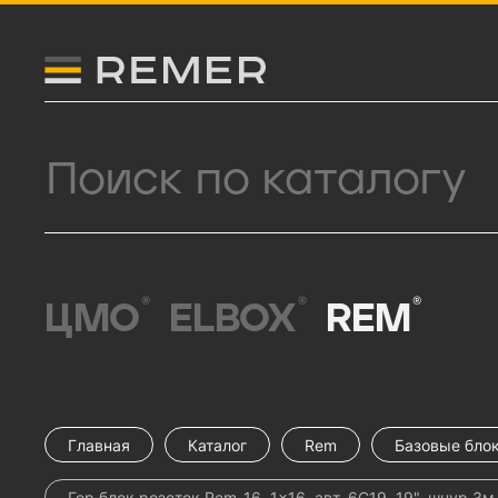
Логитип компании Remer
Поиск продукции
®
®
®
ЦМО
ELBOX
REM
Главная
Каталог
Rem
Базовые блок
Гор блок розеток Rem-16, 1×16, авт, 6C19, 19", шнур 3м