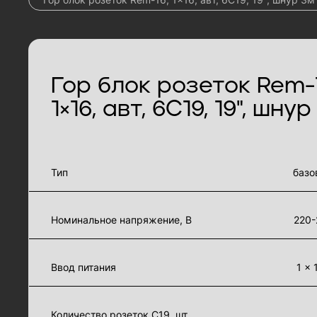
Гор блок розеток Rem-1
1×16, авт, 6C19, 19", шну
характеристики товара
Тип
базо
Номинальное напряжение, В
220-
Ввод питания
1 × 
Количество розеток C19, шт.