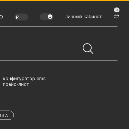
0
личный кабинет
Ю
конфигуратор ems
прайс-лист
16 А