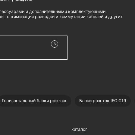
сессуарами и дополнительными комплектующими,
ы, оптимизации разводки и коммутации кабелей и других
6
в наличии
6 А / 250 В
добавить в корзину
C20-1.8
EC 60320
добавить в корзину
- R-16-Cord-
Горизонтальный блоки розеток
Блоки розеток IEC С19
EC 60320
добавить в корзину
й - R-16-
6 А / 250 В
каталог
добавить в корзину
C20-3