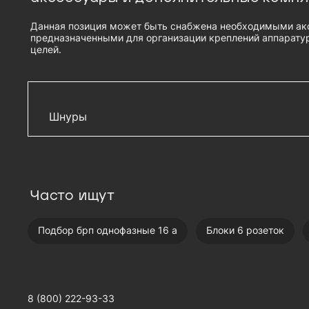
Данная позиция может быть снабжена необходимыми ак
предназначенными для организации креплений аппаратур
целей.
Шнуры
Шнур питания IEC 60320 C19/IEC 60320 C20, 1
(3 × 1,5), длина 1,8 м, чёрный - R-16-Cord-C19-
Шнур питания с фиксатором IEC 60320 C19/I
Часто ищут
C20, 16 А / 250 В (3 × 1,5), длина 1,8 м, синий 
C19-C20-1.8-Blue
Подбор брп однофазные 16 а
Блоки 6 розеток
Шнур питания с фиксатором IEC 60320 C19/I
C20, 16 А / 250 В (3 × 1,5), длина 1,8 м, красны
Cord-C19-C20-1.8-Red
Шнур питания IEC 60320 C19/IEC 60320 C20, 1
8 (800) 222-93-33
(3 × 1,5), длина 3 м, чёрный - R-16-Cord-C19-