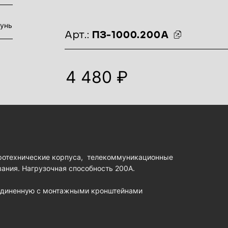
тунь
идентификаторы товара
Арт.:
ПЗ-1000.200А
4 480 ₽
тротехнические корпуса, телекоммуникационные
вания. Нагрузочная способность 200А.
единенную с монтажными кронштейнами