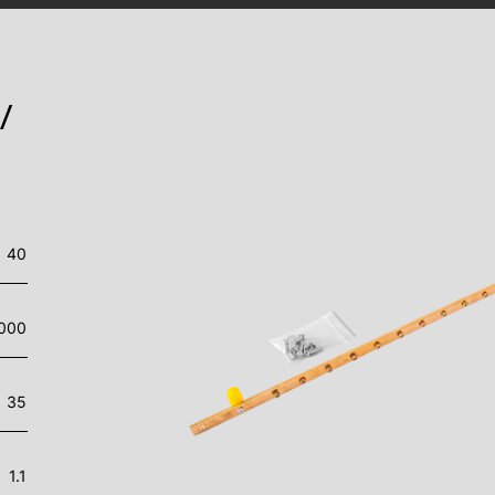
/
40
000
35
1.1