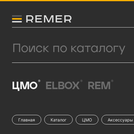
Логитип компании Remer
Поиск продукции
®
®
®
ЦМО
ELBOX
REM
Главная
Каталог
ЦМО
Аксессуары 