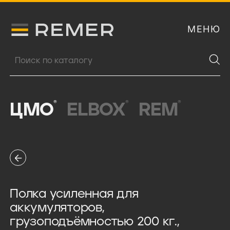
МЕНЮ
Логитип компании Remer
Поиск продукции
®
®
®
ЦМО
ELBOX
REM
Полка усиленная для
аккумуляторов,
грузоподъёмностью 200 кг.,