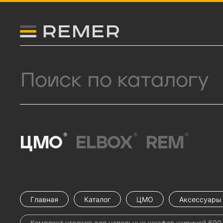
Логитип компании Remer
Поиск продукции
®
®
®
ЦМО
ELBOX
REM
Главная
Каталог
ЦМО
Аксессуары 
Комплект уголков для напольных шкафов шириной 600, 