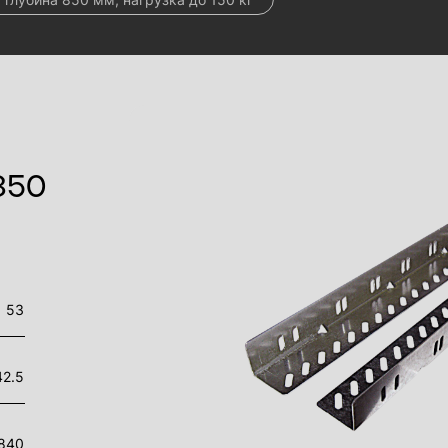
850
53
42.5
840