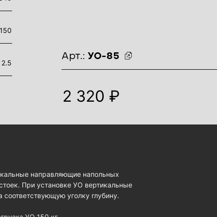
150
идентификаторы товара
Арт.:
УО-85
2.5
2 320 ₽
тикальные направляющие напольных
тоек. При установке УО вертикальные
 соответствующую уголку глубину.
грузка УО 150 кг.