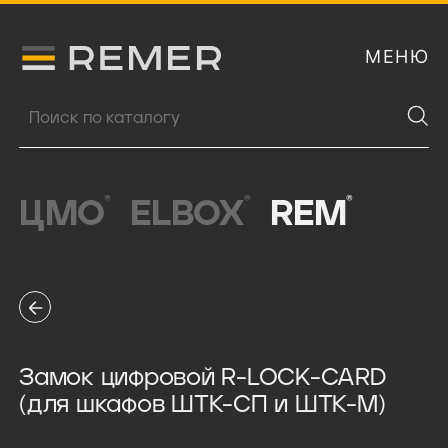
МЕНЮ
Логитип компании Remer
Поиск продукции
®
®
®
ЦМО
ELBOX
REM
Замок цифровой R-LOCK-CARD
(для шкафов ШТК-СП и ШТК-М)