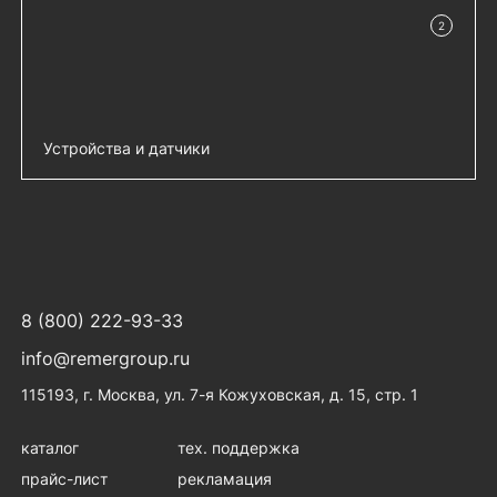
2
в наличии
Устройства и датчики
HMI-дисплей 7” (сенсорная панель
добавить 
оператора), стандартный - R-HTP-07S01
HMI-дисплей 7” (сенсорная панель
добавить 
оператора), промышленный + UV фильтр
- R-HTP-07P02
8 (800) 222-93-33
info@remergroup.ru
115193, г. Москва, ул. 7-я Кожуховская, д. 15, стр. 1
каталог
тех. поддержка
прайс-лист
рекламация