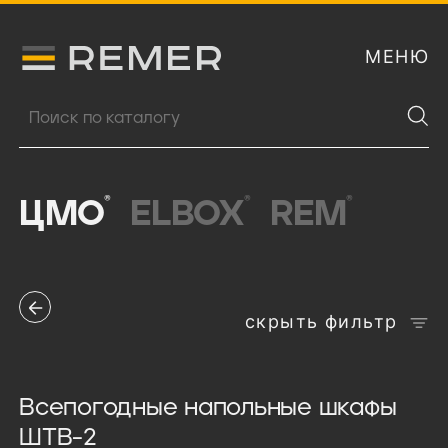
МЕНЮ
Логитип компании Remer
Поиск продукции
®
®
®
ЦМО
ELBOX
REM
скрыть фильтр
Всепогодные напольные шкафы
ШТВ-2