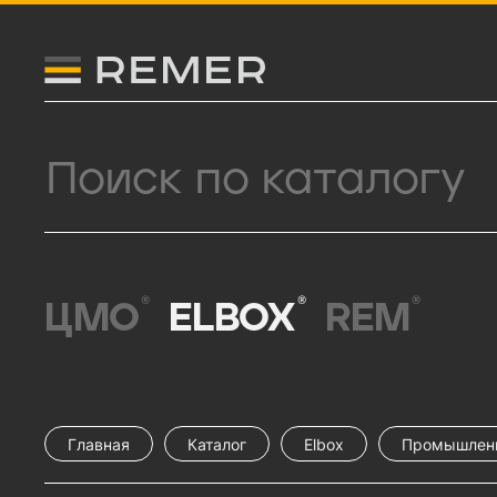
Логитип компании Remer
Поиск продукции
®
®
®
ЦМО
ELBOX
REM
Главная
Каталог
Elbox
Промышлен