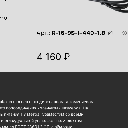
” 1U
идентификаторы товара
Арт.:
R-16-9S-I-440-1.8
4 160 ₽
chuko, выполнен в анодированном алюминиевом
ого подсоединения коленчатых штекеров. На
ль питания 1.8 метра. Совместим со всеми
в индивидуальной упаковке с комплектом
6 мм по ГОСТ 28601.2 (19-дюймовые