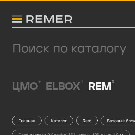
Логитип компании Remer
Поиск продукции
®
®
®
ЦМО
ELBOX
REM
Главная
Каталог
Rem
Базовые блок
Блок розеток 9 Schuko, 16A, алюм, 19", шнур 1,8 м