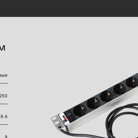
 м
вые
250
16 А
9