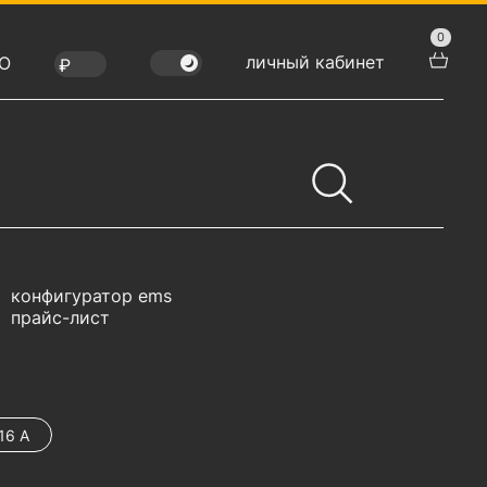
0
личный кабинет
Ю
конфигуратор ems
прайс-лист
16 А