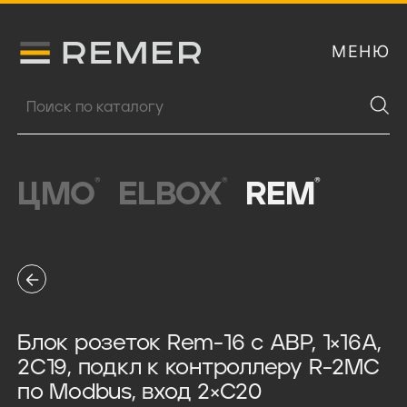
МЕНЮ
Логитип компании Remer
Поиск продукции
®
®
®
ЦМО
ELBOX
REM
Блок розеток Rem-16 с АВР, 1×16A,
2C19, подкл к контроллеру R-2MC
по Modbus, вход 2×C20