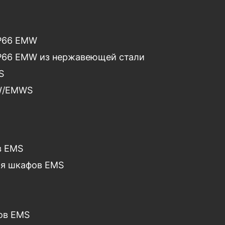
IP66 EMW
P66 EMW из нержавеющей стали
S
MW/EMWS
в EMS
ля шкафов EMS
ов EMS