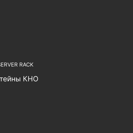
SERVER RACK
штейны КНО