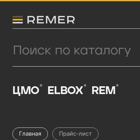
Логитип компании Remer
Поиск продукции
®
®
®
ЦМО
ELBOX
REM
Прайс-лист
Главная
Прайс-лист