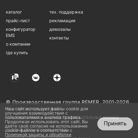
каталог
тех. поддержка
прайс-лист
рекламация
конфигуратор
демозалы
EMS
контакты
о компании
где купить
© Производственная группа REMER, 2001-2026.
Все права защищены.
Наш сайт использует файлы cookie для
улучшения взаимодействия с
Политика защиты и обработки персональных данных
пользователями и анализа трафика.
Продолжая использовать этот сайт, Вы
Принять
даёте своё согласие на использование
Условия пользования сайтом
cookie-файлов в соответствии с
Политикой защиты и обработки