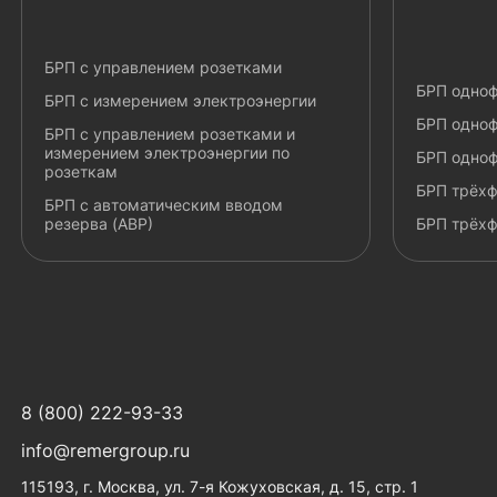
БРП с управлением розетками
БРП одноф
БРП с измерением электроэнергии
БРП одноф
БРП с управлением розетками и
измерением электроэнергии по
БРП одноф
розеткам
БРП трёхф
БРП с автоматическим вводом
резерва (АВР)
БРП трёхф
8 (800) 222-93-33
info@remergroup.ru
115193, г. Москва, ул. 7-я Кожуховская, д. 15, стр. 1