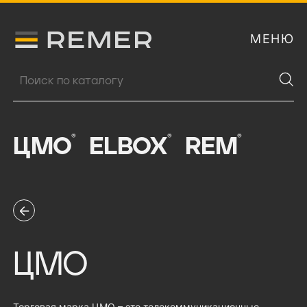
МЕНЮ
Логитип компании Remer
Поиск продукции
®
®
®
ЦМО
ELBOX
REM
ЦМО
Торговая марка ЦМО – это телекоммуникационные