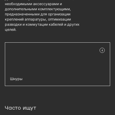
необходимыми аксессуарами и
дополнительными комплектующими,
предназначенными для организации
креплений аппаратуры, оптимизации
разводки и коммутации кабелей и других
целей.
4
в наличии
Шнуры
Шнур питания IEC 60320 C13/Schuko,
добавить 
10 А / 250 В (3 × 1,0), длина 1,8 м, чёрный
- R-10-Cord-C13-S-1.8
Часто ищут
Шнур питания IEC 60320 C13/Schuko,
добавить 
10 А / 250 В (3 × 1,0), длина 3 м, чёрный -