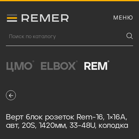
МЕНЮ
Логитип компании Remer
Поиск продукции
®
®
®
ЦМО
ELBOX
REM
Верт блок розеток Rem-16, 1×16A,
авт, 20S, 1420мм, 33-48U, колодка