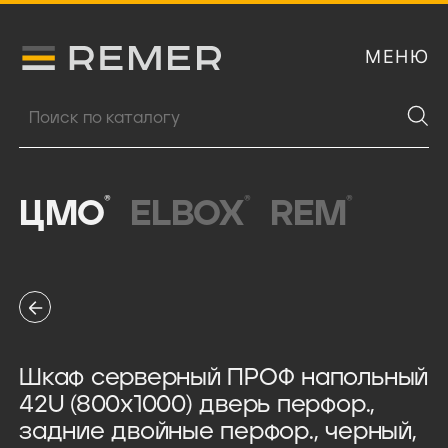
МЕНЮ
Логитип компании Remer
Поиск продукции
®
®
®
ЦМО
ELBOX
REM
Шкаф серверный ПРОФ напольный
42U (800x1000) дверь перфор.,
задние двойные перфор., черный,