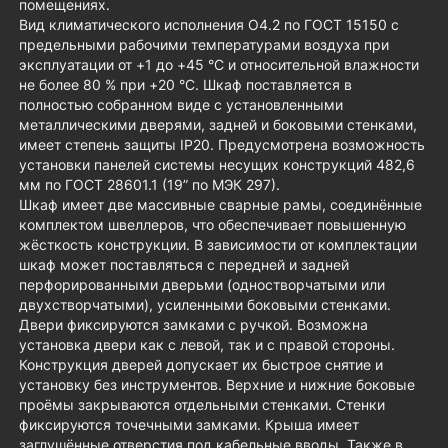
помещениях.
Вид климатического исполнения О4.2 по ГОСТ 15150 с
предельными рабочими температурами воздуха при
эксплуатации от +1 до +45 °С и относительной влажности
не более 80 % при +20 °С. Шкаф поставляется в
полностью собранном виде с установленными
металлическими дверями, задней и боковыми стенками,
имеет степень защиты IP20. Предусмотрена возможность
установки панелей системы несущих конструкций 482,6
мм по ГОСТ 28601.1 (19” по МЭК 297).
Шкаф имеет две массивные сварные рамы, соединённые
комплектом швеллеров, что обеспечивает повышенную
жёсткость конструкции. В зависимости от комплектации
шкаф может поставляться с передней и задней
перфорированными дверьми (одностворчатыми или
двухстворчатыми), усиленными боковыми стенками.
Двери фиксируются замками с ручкой. Возможна
установка двери как с левой, так и с правой стороны.
Конструкция дверей допускает их быстрое снятие и
установку без инструментов. Верхние и нижние боковые
проёмы закрываются отдельными стенками. Стенки
фиксируются точечными замками. Крыша имеет
заглушённые отверстия под кабельные вводы. Также в