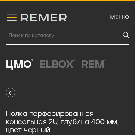
МЕНЮ
Логитип компании Remer
Поиск продукции
®
®
®
ЦМО
ELBOX
REM
Полка перфорированная
консольная 2U, глубина 400 мм,
цвет черный