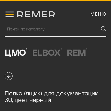
МЕНЮ
Логитип компании Remer
Поиск продукции
®
®
®
ЦМО
ELBOX
REM
Полка (ящик) для документации
3U, цвет черный