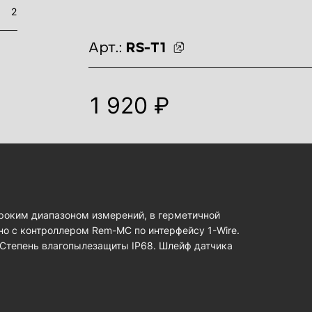
2
идентификаторы товара
Арт.:
RS-T1
1 920 ₽
роким диапазоном измерений, в герметичной
но с контроллером Rem-MC по интерфейсу 1-Wire.
 Степень влагопылезащиты IP68. Шлейф датчика