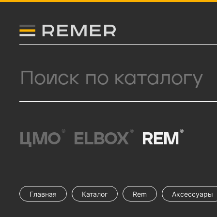
Логитип компании Remer
Поиск продукции
®
®
®
ЦМО
ELBOX
REM
Главная
Каталог
Rem
Аксессуары