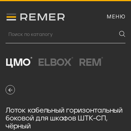
МЕНЮ
Логитип компании Remer
Поиск продукции
®
®
®
ЦМО
ELBOX
REM
Лоток кабельный горизонтальный
боковой для шкафов ШТК-СП,
чёрный