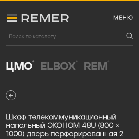
МЕНЮ
Логитип компании Remer
Поиск продукции
®
®
®
ЦМО
ELBOX
REM
Шкаф телекоммуникационный
напольный ЭКОНОМ 48U (800 ×
1000) дверь перфорированная 2