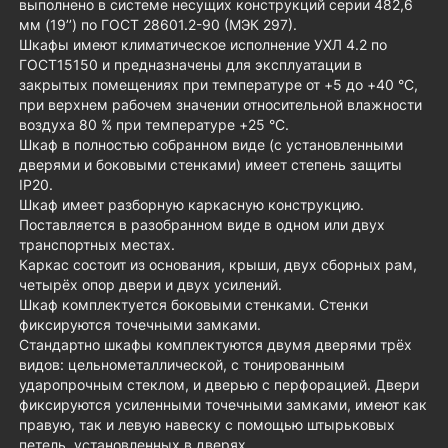
выполнено в системе несущих конструкций серии 482,6
мм (19’’) по ГОСТ 28601.2-90 (МЭК 297).
Шкафы имеют климатическое исполнение УХЛ 4.2 по
ГОСТ15150 и предназначены для эксплуатации в
закрытых помещениях при температуре от +5 до +40 °С,
при верхнем рабочем значении относительной влажности
воздуха 80 % при температуре +25 °С.
Шкаф в полностью собранном виде (с установленными
дверями и боковыми стенками) имеет степень защиты
IP20.
Шкаф имеет разборную каркасную конструкцию.
Поставляется в разобранном виде в одном или двух
транспортных местах.
Каркас состоит из основания, крыши, двух сборных рам,
четырёх опор двери и двух усилений.
Шкаф комплектуется боковыми стенками. Стенки
фиксируются точечными замками.
Стандартно шкафы комплектуются двумя дверями трёх
видов: цельнометаллической, с тонированным
ударопрочным стеклом, и дверью с перфорацией. Двери
фиксируются усиленными точечными замками, имеют как
правую, так и левую навеску с помощью штырьковых
петель, установленных в дверях.