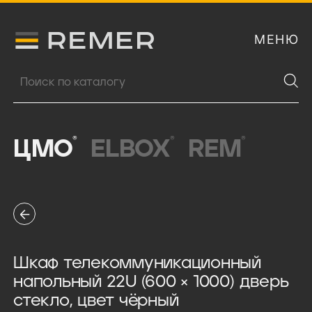
МЕНЮ
Логитип компании Remer
Поиск продукции
®
®
®
ЦМО
ELBOX
REM
Шкаф телекоммуникационный
напольный 22U (600 × 1000) дверь
стекло, цвет чёрный