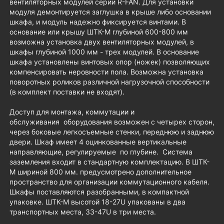
вентиляторных модулей серии R-FAN. Для установки
модуля демонтируется заглушка в крыше либо основании
шкафа, и модуль надежно фиксируется винтами. В
основание или крышу ШТК-М глубиной 600-800 мм
возможна установка двух вентиляторных модулей, в
шкафы глубиной 1000 мм - трех модулей. В основание
шкафа установлены винтовых опор (ножек) позволяющих
компенсировать неровности пола. Возможна установка
поворотных роликов различной нагрузочной способности
(в комплект поставки не входят).
Доступ для монтажа, коммутации и
обслуживания оборудования возможен с четырех сторон,
через боковые легкосъемные стенки, переднюю и заднюю
двери. Шкаф имеет 4 оцинкованные вертикальные
направляющие, регулируемые по глубине. Система
заземления входит в стандартную комплектацию. В ШТК-
М шириной 800 мм. предусмотрено дополнительное
пространство для организации коммутационного кабеля.
Шкафы поставляются разобранными, в компактной
упаковке. ШТК-М высотой 18-27U упакованы в два
транспортных места, 33-47U в три места.