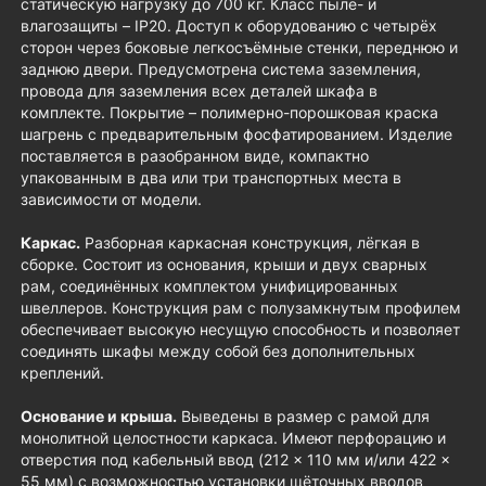
статическую нагрузку до 700 кг. Класс пыле- и
влагозащиты – IP20. Доступ к оборудованию с четырёх
сторон через боковые легкосъёмные стенки, переднюю и
заднюю двери. Предусмотрена система заземления,
провода для заземления всех деталей шкафа в
комплекте. Покрытие – полимерно-порошковая краска
шагрень с предварительным фосфатированием. Изделие
поставляется в разобранном виде, компактно
упакованным в два или три транспортных места в
зависимости от модели.
Каркас.
Разборная каркасная конструкция, лёгкая в
сборке. Состоит из основания, крыши и двух сварных
рам, соединённых комплектом унифицированных
швеллеров. Конструкция рам с полузамкнутым профилем
обеспечивает высокую несущую способность и позволяет
соединять шкафы между собой без дополнительных
креплений.
Основание и крыша.
Выведены в размер с рамой для
монолитной целостности каркаса. Имеют перфорацию и
отверстия под кабельный ввод (212 × 110 мм и/или 422 ×
55 мм) с возможностью
установки щёточных вводов