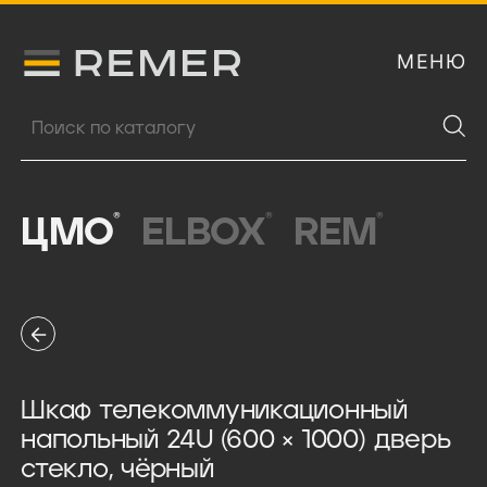
МЕНЮ
Логитип компании Remer
Поиск продукции
®
®
®
ЦМО
ELBOX
REM
Шкаф телекоммуникационный
напольный 24U (600 × 1000) дверь
стекло, чёрный