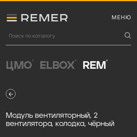
МЕНЮ
Логитип компании Remer
Поиск продукции
®
®
®
ЦМО
ELBOX
REM
Модуль вентиляторный, 2
вентилятора, колодка, чёрный