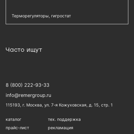
IP55 для вентиляторов R-FAN, чёрный -
R-FAN-F-IP55-9005
Терморегуляторы, гигростат
Терморегулятор (термостат) для
добавить 
вентилятора (0/+60С) - KTS 011-2
Терморегулятор (термостат) сдвоенный
добавить 
Часто ищут
(–10/+50С) - ZR 011
8 (800) 222-93-33
info@remergroup.ru
115193, г. Москва, ул. 7-я Кожуховская, д. 15, стр. 1
каталог
тех. поддержка
прайс-лист
рекламация