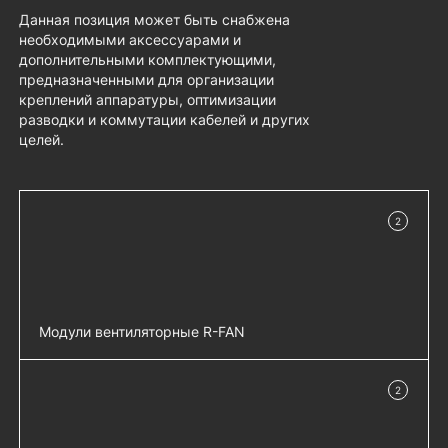
Данная позиция может быть снабжена
необходимыми аксессуарами и
дополнительными комплектующими,
предназначенными для организации
креплений аппаратуры, оптимизации
разводки и коммутации кабелей и других
целей.
2
в наличии
Модули вентиляторные R-FAN
Фильтр (170 × 432) для вентиляторов R-
добавить 
2
FAN, чёрный - R-FAN-F-IP21-9005
в наличии
Фильтр (170 × 424) пылезащищенный
добавить 