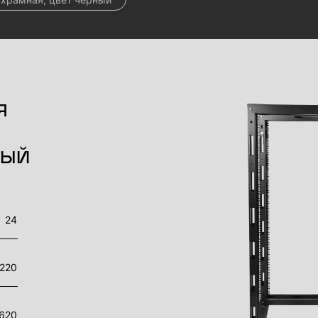
я
ный
24
220
620