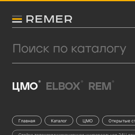
Логитип компании Remer
Поиск продукции
®
®
®
ЦМО
ELBOX
REM
Главная
Каталог
ЦМО
Открытые с
Стойка телекоммуникационная универсальная 24U дву