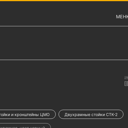
МЕН
тойки и кронштейны ЦМО
Двухрамные стойки СТК-2
храмная, цвет черный