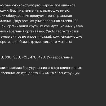
двухрамную конструкцию, каркас повышенной
иками. Вертикальные направляющие имеют
ции оборудования предусмотрены развитая
мления. Двухрамная универсальная стойка 19"
. При организации крупных коммутационных узлов
ный кабельный органайзер. Удобство установки
уемые винтовые опоры (ножки), компенсирующие
верстия для безинструментального монтажа
, 33U, 38U, 42U, 47U, 49U. Универсальные
кцию изделия без ухудшения его функциональных
ребованиями стандарта IEC 60 297 "Конструкции