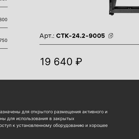
800
идентификаторы товара
Арт.:
СТК-24.2-9005
750
19 640 ₽
азначены для открытого размещения активного и
бны для использования в закрытых
оступ к установленному оборудованию и хорошее