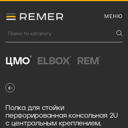
МЕНЮ
Логитип компании Remer
Поиск продукции
®
®
®
ЦМО
ELBOX
REM
Полка для стойки
перфорированная консольная 2U
с центральным креплением,