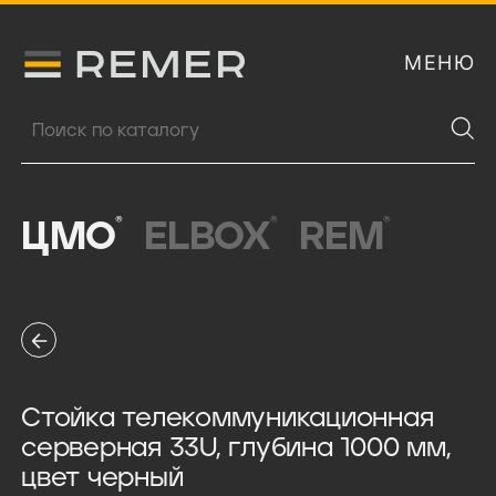
МЕНЮ
Логитип компании Remer
Поиск продукции
®
®
®
ЦМО
ELBOX
REM
Стойка телекоммуникационная
серверная 33U, глубина 1000 мм,
цвет черный