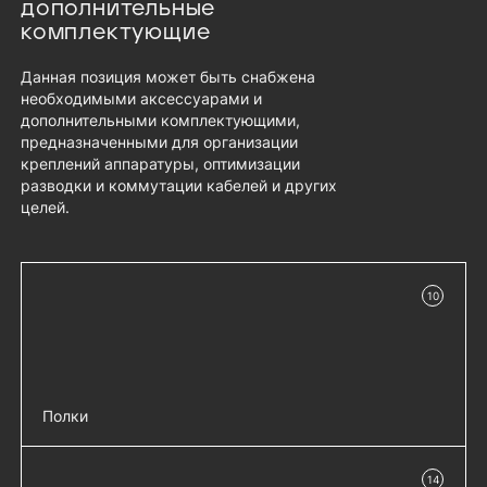
дополнительные
комплектующие
Данная позиция может быть снабжена
необходимыми аксессуарами и
дополнительными комплектующими,
предназначенными для организации
креплений аппаратуры, оптимизации
разводки и коммутации кабелей и других
целей.
10
в наличии
Полки
Полка перфорированная, глубина 1000
добавить 
14
в наличии