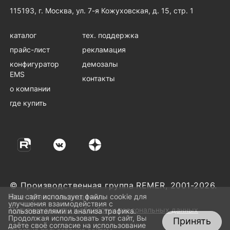
Гор блок розеток Rem-16, 1×16, выкл,
добавить 
добавить 
подкл к контроллеру R-2MC по Modbus,
115193, г. Москва, ул. 7-я Кожуховская, д. 15, стр. 1
USB-порт, 6S, 19", шнур 3м - R-16-6S-V-
вход 2×C20 - R-16-4C13-T-440
U-440-3
каталог
тех. поддержка
Блок розеток Rem-16 с АВР, 1×16A, 2S,
добавить 
подкл к контроллеру R-2MC по Modbus,
прайс-лист
рекламация
вход 2×C20 - R-16-2S-T-440
конфигуратор
демозалы
EMS
контакты
о компании
где купить
© Производственная группа REMER, 2001-2026.
Все права защищены.
Наш сайт использует файлы cookie для
улучшения взаимодействия с
Политика защиты и обработки персональных данных
пользователями и анализа трафика.
Продолжая использовать этот сайт, Вы
Принять
даёте своё согласие на использование