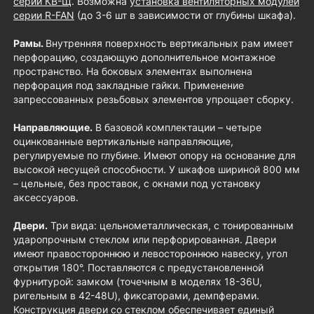
серии КВ-Щ
. Возможна
установка вентиляторных модулей
серии R-FAN
(до 3-6 шт в зависимости от глубины шкафа).
Рамы.
Внутренняя поверхность вертикальных рам имеет
перфорацию, создающую дополнительное монтажное
пространство. На боковых элементах выполнена
перфорация под закладные гайки. Применение
запрессованных резьбовых элементов упрощает сборку.
Направляющие.
В базовой комплектации – четыре
оцинкованные вертикальные направляющие,
регулируемые по глубине. Имеют опору на основание для
высокой несущей способности. У шкафов шириной 800 мм
– цельные, без проставок, с окнами под установку
аксессуаров.
Двери.
Три вида: цельнометаллическая, с тонированным
ударопрочным стеклом или перфорированная. Двери
имеют правостороннюю и левостороннюю навеску, угол
открытия 180°. Поставляются с предустановленной
фурнитурой: замком (точечным в моделях 18-36U,
ригельным в 42-48U), фиксаторами, демпферами.
Конструкция двери со стеклом обеспечивает единый