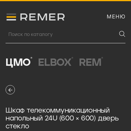
МЕНЮ
Логитип компании Remer
Поиск продукции
®
®
®
ЦМО
ELBOX
REM
Шкаф телекоммуникационный
напольный 24U (600 × 600) дверь
стекло