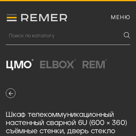
МЕНЮ
Логитип компании Remer
Поиск продукции
®
®
®
ЦМО
ELBOX
REM
Шкаф телекоммуникационный
настенный сварной 6U (600 × 360)
съёмные стенки, дверь стекло