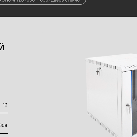
й
12
608