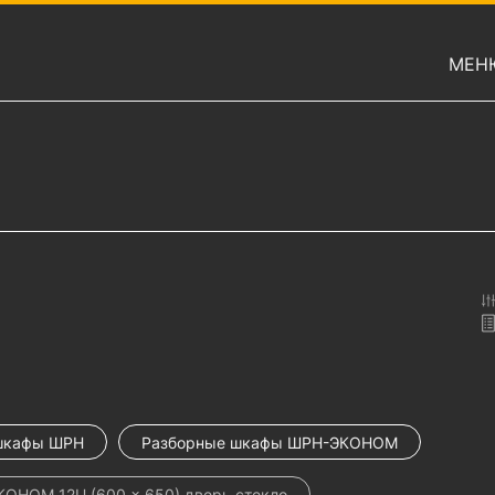
МЕН
шкафы ШРН
Разборные шкафы ШРН-ЭКОНОМ
ОНОМ 12U (600 × 650) дверь стекло