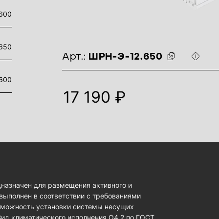
600
650
идентификаторы товара
Арт.:
ШРН-Э-12.650
600
17 190 ₽
азначен для размещения активного и
выполнен в соответствии с требованиями
озможность установки системы несущих
 Вид климатического исполнения О4.2 по ГОСТ