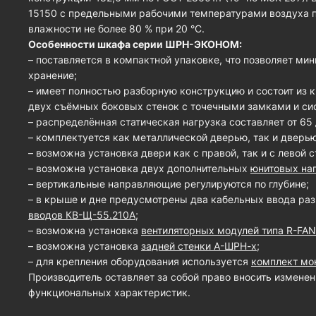
15150 с предельными рабочими температурами воздуха пр
влажности не более 80 % при 20 °С.
Особенности шкафа серии ШРН-ЭКОНОМ:
– поставляется в компактной упаковке, что позволяет ми
хранение;
– имеет полностью разборную конструкцию и состоит из 
двух съёмных боковых стенок с точечными замками и си
– распределённая статическая нагрузка составляет от 65 
– комплектуется как металлической дверью, так и дверью
– возможна установка двери как с правой, так и с левой 
– возможна установка двух дополнительных
юнитовых на
– вертикальные направляющие регулируются по глубине;
– в крыше и дне предусмотрены два кабельных ввода ра
вводов КВ-Щ-55.210A
;
– возможна установка
вентиляторных модулей типа R-FAN
– возможна установка
задней стенки А-ШРН-х
;
– для крепления оборудования используется
комплект мо
Производитель оставляет за собой право вносить изменен
функциональных характеристик.