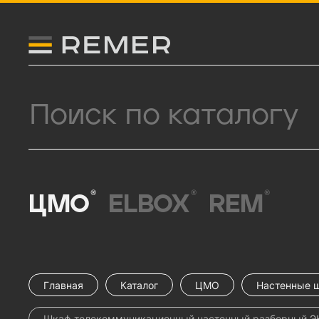
Логитип компании Remer
Поиск продукции
®
®
®
ЦМО
ELBOX
REM
Главная
Каталог
ЦМО
Настенные 
Шкаф телекоммуникационный настенный разборный ЭК