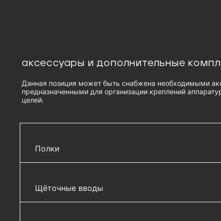
аксессуары и дополнительные комп
Данная позиция может быть снабжена необходимыми ак
предназначенными для организации креплений аппаратур
целей.
Полки
Полка перфорированная, глубина 390 мм - СВ
Щёточные вводы
Полка перфорированная, глубина 450 мм - СВ
Полка перфорированная, глубина 580 мм - СВ
Комплект щеточного ввода в шкаф, универса