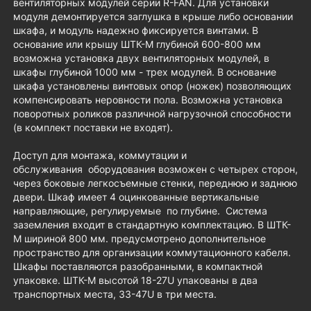
вентиляторных модулей серии R-FAN. Для установки
модуля демонтируется заглушка в крыше либо основании
шкафа, и модуль надежно фиксируется винтами. В
основание или крышу ШТК-М глубиной 600-800 мм
возможна установка двух вентиляторных модулей, в
шкафы глубиной 1000 мм - трех модулей. В основание
шкафа установлены винтовых опор (ножек) позволяющих
компенсировать неровности пола. Возможна установка
поворотных роликов различной нагрузочной способности
(в комплект поставки не входят).
Доступ для монтажа, коммутации и
обслуживания оборудования возможен с четырех сторон,
через боковые легкосъемные стенки, переднюю и заднюю
двери. Шкаф имеет 4 оцинкованные вертикальные
направляющие, регулируемые по глубине. Система
заземления входит в стандартную комплектацию. В ШТК-
М шириной 800 мм. предусмотрено дополнительное
пространство для организации коммутационного кабеля.
Шкафы поставляются разобранными, в компактной
упаковке. ШТК-М высотой 18-27U упакованы в два
транспортных места, 33-47U в три места.