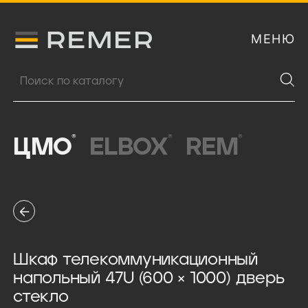
МЕНЮ
Логитип компании Remer
Поиск продукции
®
®
®
ЦМО
ELBOX
REM
Шкаф телекоммуникационный
напольный 47U (600 × 1000) дверь
стекло