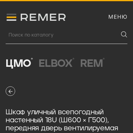
МЕНЮ
Логитип компании Remer
Поиск продукции
®
®
®
ЦМО
ELBOX
REM
Шкаф уличный всепогодный
настенный 18U (Ш600 × Г500),
передняя дверь вентилируемая