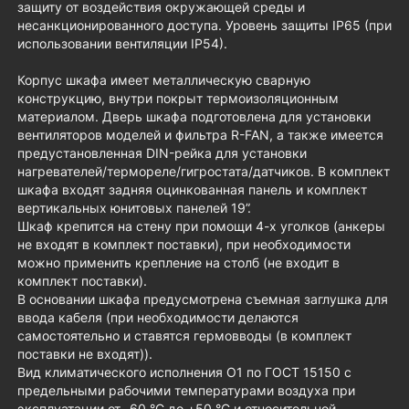
защиту от воздействия окружающей среды и
несанкционированного доступа. Уровень защиты IP65 (при
использовании вентиляции IP54).
Корпус шкафа имеет металлическую сварную
конструкцию, внутри покрыт термоизоляционным
материалом. Дверь шкафа подготовлена для установки
вентиляторов моделей и фильтра R-FAN, а также имеется
предустановленная DIN-рейка для установки
нагревателей/термореле/гигростата/датчиков. В комплект
шкафа входят задняя оцинкованная панель и комплект
вертикальных юнитовых панелей 19”.
Шкаф крепится на стену при помощи 4-х уголков (анкеры
не входят в комплект поставки), при необходимости
можно применить крепление на столб (не входит в
комплект поставки).
В основании шкафа предусмотрена съемная заглушка для
ввода кабеля (при необходимости делаются
самостоятельно и ставятся гермовводы (в комплект
поставки не входят)).
Вид климатического исполнения О1 по ГОСТ 15150 с
предельными рабочими температурами воздуха при
эксплуатации от -60 °С до +50 °С и относительной