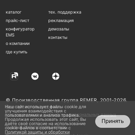
каталог
тех. поддержка
прайс-лист
рекламация
конфигуратор
демозалы
EMS
контакты
о компании
где купить
© Производственная группа REMER, 2001-2026.
Все права защищены.
Наш сайт использует файлы cookie для
улучшения взаимодействия с
Политика защиты и обработки персональных данных
пользователями и анализа трафика.
Продолжая использовать этот сайт, Вы
Принять
даёте своё согласие на использование
Условия пользования сайтом
cookie-файлов в соответствии с
Политикой защиты и обработки