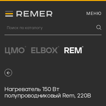
МЕНЮ
Логитип компании Remer
Поиск продукции
®
®
®
ЦМО
ELBOX
REM
Нагреватель 150 Вт
полупроводниковый Rem, 220В