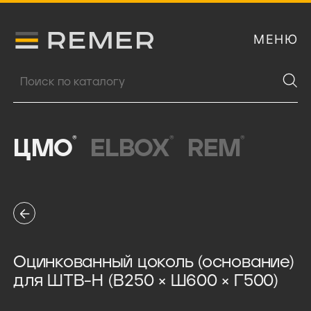
МЕНЮ
Логитип компании Remer
Поиск продукции
®
®
®
ЦМО
ELBOX
REM
Оцинкованный цоколь (основание)
для ШТВ-Н (В250 × Ш600 × Г500)