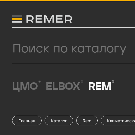
Логитип компании Remer
Поиск продукции
®
®
®
ЦМО
ELBOX
REM
Главная
Каталог
Rem
Климатическ