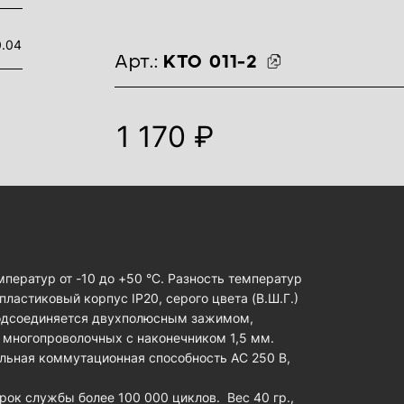
0.04
идентификаторы товара
Арт.:
KTO 011-2
1 170 ₽
ператур от -10 до +50 °C. Разность температур
ластиковый корпус IP20, серого цвета (В.Ш.Г.)
 Подсоединяется двухполюсным зажимом,
 многопроволочных с наконечником 1,5 мм.
ьная коммутационная способность AC 250 В,
рок службы более 100 000 циклов. Вес 40 гр.,