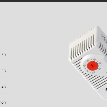
60
33
43
IP20