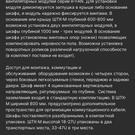
вентиляторных модулей серии R-FAN. Для установки
модуля демонтируется заглушка в крыше либо основании
шкафа, и модуль надежно фиксируется винтами. В
основание или крышу ШТК-М глубиной 600-800 мм
возможна установка двух вентиляторных модулей, в
шкафы глубиной 1000 мм - трех модулей. В основание
шкафа установлены винтовых опор (ножек) позволяющих
компенсировать неровности пола. Возможна установка
поворотных роликов различной нагрузочной способности
(в комплект поставки не входят).
Доступ для монтажа, коммутации и
обслуживания оборудования возможен с четырех сторон,
через боковые легкосъемные стенки, переднюю и заднюю
двери. Шкаф имеет 4 оцинкованные вертикальные
направляющие, регулируемые по глубине. Система
заземления входит в стандартную комплектацию. В ШТК-
М шириной 800 мм. предусмотрено дополнительное
пространство для организации коммутационного кабеля.
Шкафы поставляются разобранными, в компактной
упаковке. ШТК-М высотой 18-27U упакованы в два
транспортных места, 33-47U в три места.