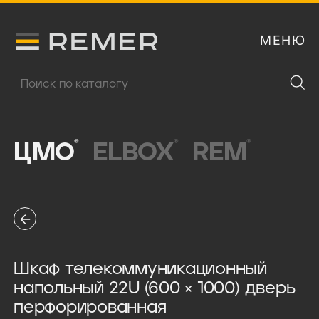
МЕНЮ
Логитип компании Remer
Поиск продукции
®
®
®
ЦМО
ELBOX
REM
Шкаф телекоммуникационный
напольный 22U (600 × 1000) дверь
перфорированная