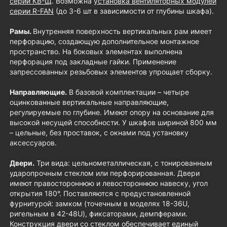
серии КВ-Щ
. Возможна
установка вентиляторных модулей
серии R-FAN
(до 3-6 шт в зависимости от глубины шкафа).
Рамы.
Внутренняя поверхность вертикальных рам имеет
перфорацию, создающую дополнительное монтажное
пространство. На боковых элементах выполнена
перфорация под закладные гайки. Применение
запрессованных резьбовых элементов упрощает сборку.
Направляющие.
В базовой комплектации – четыре
оцинкованные вертикальные направляющие,
регулируемые по глубине. Имеют опору на основание для
высокой несущей способности. У шкафов шириной 800 мм
– цельные, без проставок, с окнами под установку
аксессуаров.
Двери.
Три вида: цельнометаллическая, с тонированным
ударопрочным стеклом или перфорированная. Двери
имеют правостороннюю и левостороннюю навеску, угол
открытия 180°. Поставляются с предустановленной
фурнитурой: замком (точечным в моделях 18-36U,
ригельным в 42-48U), фиксаторами, демпферами.
Конструкция двери со стеклом обеспечивает единый