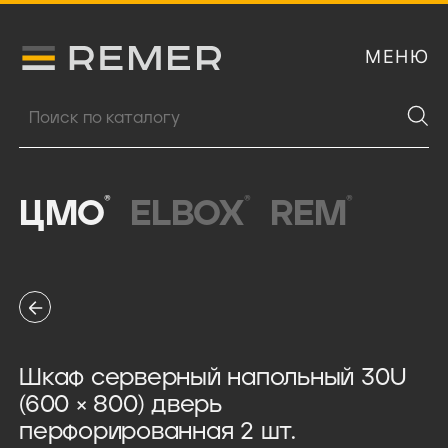
МЕНЮ
Логитип компании Remer
Поиск продукции
®
®
®
ЦМО
ELBOX
REM
Шкаф серверный напольный 30U
(600 × 800) дверь
перфорированная 2 шт.