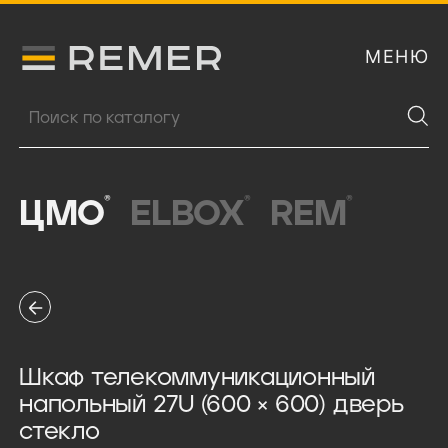
МЕНЮ
Логитип компании Remer
Поиск продукции
®
®
®
ЦМО
ELBOX
REM
Шкаф телекоммуникационный
напольный 27U (600 × 600) дверь
стекло