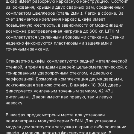
Шкаф имеет разборную каркасную конструкцию. Состоит
из основания, крыши и двух сварных рам, соединенных
комплектом швеллеров (сталь 2мм.). Легок в сборке. За
счет элементов крепления каркас шкафа имеет
повышенную жесткость, в зависимости от модификации
возможна распределенная нагрузка до 600 кг. ШТК-М
комплектуется усиленными боковыми стенками. Стенки
надежно фиксируются пластиковыми защелками и
точечными замками.
Стандартно шкафы комплектуются задней металлической
стенкой, и тремя видами дверей: цельнометаллической, с
тонированным ударопрочным стеклом, и дверью с
перфорацией. Возможна комплектация двумя дверьми,
исключающая заднюю стенку. В шкафах 18-38U, дверь
фиксируется усиленным точечным замком, 42-47U
ригельным. Двери имеют как правую, так и левую
навеску.
В шкафах предусмотрены места для установки
вентиляторных модулей серии R-FAN. Для установки
модуля демонтируется заглушка в крыше либо основании
шкафа, и модуль надежно фиксируется винтами. В