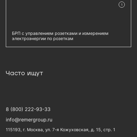
Датчик температуры 1-Wire - RS-T1
добавить 
1
в наличии
Датчик влажности и температуры
добавить 
цифровой - RS-HT1
БРП с управлением розетками и измерением
электроэнергии по розеткам
Гор блок розеток Rem-2MC, монит,
добавить 
измер, управл, 1×32А, 2С19, 19'', колодка
- R-2MC3-32-2xC19-MCL-440-K
Часто ищут
8 (800) 222-93-33
info@remergroup.ru
115193, г. Москва, ул. 7-я Кожуховская, д. 15, стр. 1