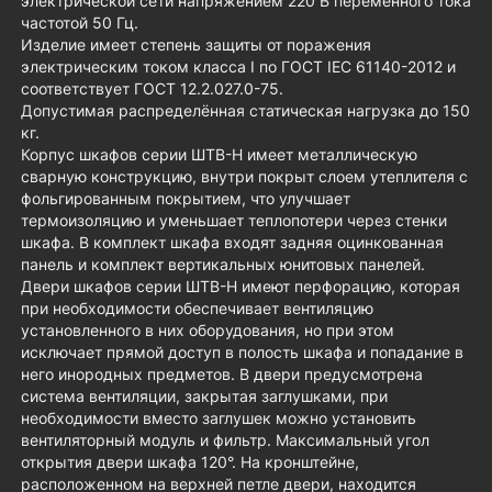
электрической сети напряжением 220 В переменного тока
частотой 50 Гц.
Изделие имеет степень защиты от поражения
электрическим током класса I по ГОСТ IEC 61140-2012 и
соответствует ГОСТ 12.2.027.0-75.
Допустимая распределённая статическая нагрузка до 150
кг.
Корпус шкафов серии ШТВ-Н имеет металлическую
сварную конструкцию, внутри покрыт слоем утеплителя с
фольгированным покрытием, что улучшает
термоизоляцию и уменьшает теплопотери через стенки
шкафа. В комплект шкафа входят задняя оцинкованная
панель и комплект вертикальных юнитовых панелей.
Двери шкафов серии ШТВ-Н имеют перфорацию, которая
при необходимости обеспечивает вентиляцию
установленного в них оборудования, но при этом
исключает прямой доступ в полость шкафа и попадание в
него инородных предметов. В двери предусмотрена
система вентиляции, закрытая заглушками, при
необходимости вместо заглушек можно установить
вентиляторный модуль и фильтр. Максимальный угол
открытия двери шкафа 120°. На кронштейне,
расположенном на верхней петле двери, находится