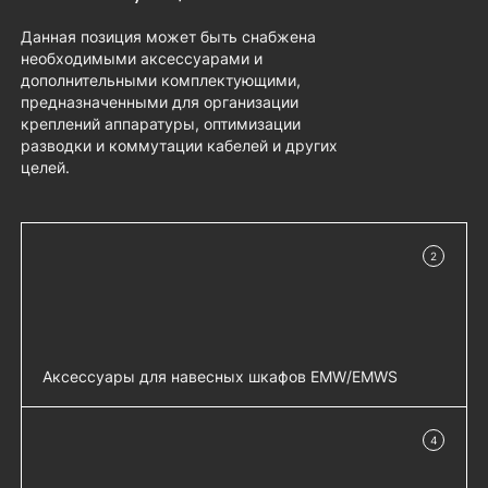
Данная позиция может быть снабжена
необходимыми аксессуарами и
дополнительными комплектующими,
предназначенными для организации
креплений аппаратуры, оптимизации
разводки и коммутации кабелей и других
целей.
2
в наличии
Аксессуары для навесных шкафов EMW/EMWS
Комплект крепления на столб EMW-KKC-
добавить 
4
400-600 - EMW-KKC-400-600
в наличии
Комплект крепления двойной на столб