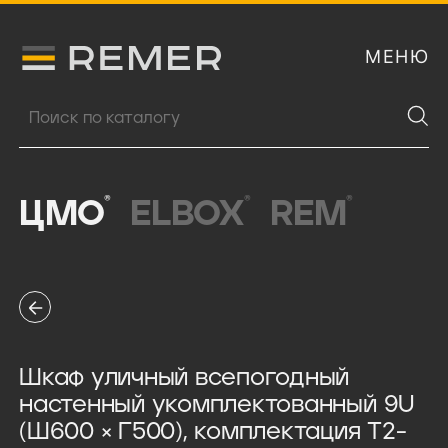
МЕНЮ
Логитип компании Remer
Поиск продукции
®
®
®
ЦМО
ELBOX
REM
Шкаф уличный всепогодный
настенный укомплектованный 9U
(Ш600 × Г500), комплектация T2-