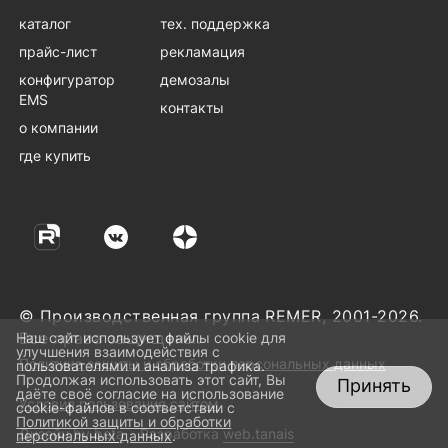
каталог
тех. поддержка
прайс-лист
рекламация
конфигуратор
демозалы
EMS
контакты
о компании
где купить
© Производственная группа REMER, 2001-2026.
Все права защищены.
Наш сайт использует файлы cookie для
улучшения взаимодействия с
Политика защиты и обработки персональных данных
пользователями и анализа трафика.
Продолжая использовать этот сайт, Вы
Принять
даёте своё согласие на использование
Условия пользования сайтом
cookie-файлов в соответствии с
Политикой защиты и обработки
Дизайн
by beta
Разработка
web.tanais
персональных данных
.