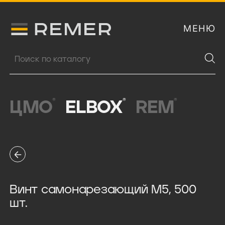
МЕНЮ
Логитип компании Remer
Поиск продукции
®
®
®
ЦМО
ELBOX
REM
Винт самонарезающий М5, 500
шт.