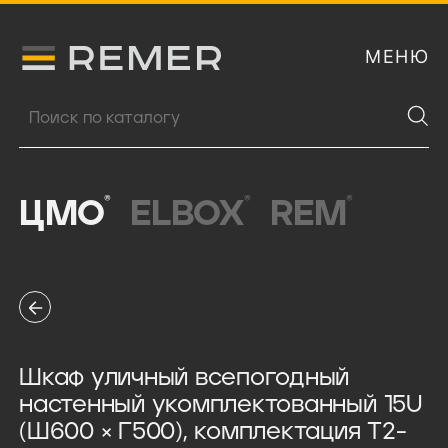
МЕНЮ
Логитип компании Remer
Поиск продукции
®
®
®
ЦМО
ELBOX
REM
Шкаф уличный всепогодный
настенный укомплектованный 15U
(Ш600 × Г500), комплектация T2-