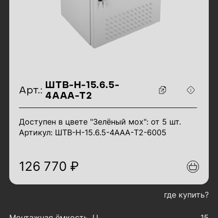
идентификаторы товара
ШТВ-Н-15.6.5-
Арт.:
4ААА-Т2
Доступен в цвете "Зелёный мох": от 5 шт.
Артикул: ШТВ-Н-15.6.5-4ААА-T2-6005
126 770 ₽
где купить?
характеристики товара
Монтажная ёмкость, U
15