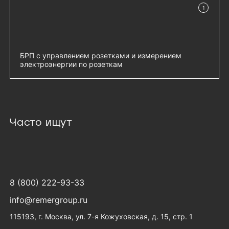
Датчик температуры 1-Wire - RS-T1
добавить 
1
в наличии
Датчик влажности и температуры
добавить 
цифровой - RS-HT1
БРП с управлением розетками и измерением
электроэнергии по розеткам
Гор блок розеток Rem-2MC, монит,
добавить 
измер, управл, 1×32А, 2С19, 19'', колодка
- R-2MC3-32-2xC19-MCL-440-K
Часто ищут
8 (800) 222-93-33
info@remergroup.ru
115193, г. Москва, ул. 7-я Кожуховская, д. 15, стр. 1