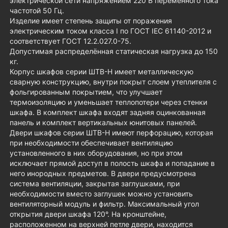
электрической сети напряжением 220 В переменного тока
частотой 50 Гц.
Изделие имеет степень защиты от поражения
электрическим током класса I по ГОСТ IEC 61140-2012 и
соответствует ГОСТ 12.2.027.0-75.
Допустимая распределённая статическая нагрузка до 150
кг.
Корпус шкафов серии ШТВ-Н имеет металлическую
сварную конструкцию, внутри покрыт слоем утеплителя с
фольгированным покрытием, что улучшает
термоизоляцию и уменьшает теплопотери через стенки
шкафа. В комплект шкафа входят задняя оцинкованная
панель и комплект вертикальных юнитовых панелей.
Двери шкафов серии ШТВ-Н имеют перфорацию, которая
при необходимости обеспечивает вентиляцию
установленного в них оборудования, но при этом
исключает прямой доступ в полость шкафа и попадание в
него инородных предметов. В двери предусмотрена
система вентиляции, закрытая заглушками, при
необходимости вместо заглушек можно установить
вентиляторный модуль и фильтр. Максимальный угол
открытия двери шкафа 120°. На кронштейне,
расположенном на верхней петле двери, находится