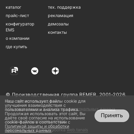
каталог
тех. поддержка
прайс-лист
рекламация
конфигуратор
демозалы
EMS
контакты
о компании
где купить
© Производственная группа REMER, 2001-2026.
Все права защищены.
Наш сайт использует файлы cookie для
улучшения взаимодействия с
Политика защиты и обработки персональных данных
пользователями и анализа трафика.
Продолжая использовать этот сайт, Вы
Принять
даёте своё согласие на использование
Условия пользования сайтом
cookie-файлов в соответствии с
Политикой защиты и обработки
Дизайн
by beta
Разработка
web.tanais
персональных данных
.