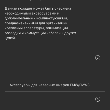
Данная позиция может быть снабжена
необходимыми аксессуарами и
дополнительными комплектующими,
предназначенными для организации
креплений аппаратуры, оптимизации
разводки и коммутации кабелей и других
целей.
2
в наличии
Аксессуары для навесных шкафов EMW/EMWS
Комплект крепления на столб EMW-KKC-
добавить 
5
400-600 - EMW-KKC-400-600
в наличии
Комплект крепления двойной на столб