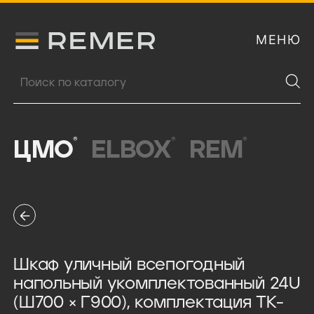
МЕНЮ
Логитип компании Remer
Поиск продукции
®
®
®
ЦМО
ELBOX
REM
Шкаф уличный всепогодный
напольный укомплектованный 24U
(Ш700 × Г900), комплектация ТК-