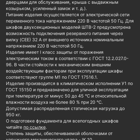
дверцами для обслуживания, крыша с выдвижным
козырьком, усиленный замок и т. д.).
Питание изделия осуществляется от электрической сети
переменного тока напряжением 220 В частотой 50 Гц. Для
шкафов двухсекционных моделей ШТВ-2 предусмотрена
возможность подключения резервного питания через
вилку (CEE) 32 А от внешнего источника номинальным
напряжением 220 В частотой 50 Гц.
Изделие имеет I класс защиты от поражения
электрическим током в соответствии с ГОСТ 12.2.027.0-
96. В части стойкости к механическим внешним
воздействующим факторам при эксплуатации шкафы
соответствуют группе М1 по ГОСТ 17516.1.
Изделие производится в климатическом исполнении У1 по
ГОСТ 15150 и предназначено для уличной эксплуатации
при температуре от минус 50 до 45 °С и относительной
влажности воздуха не более 80 % при 20 °С.
Допустимая распределенная статическая нагрузка до
950 кг.
О подготовке фундамента для всепогодных шкафов
читайте
по ссылке
.
Cтепень защиты, обеспечиваемой оболочками от
наружного механического удара - IK 10.