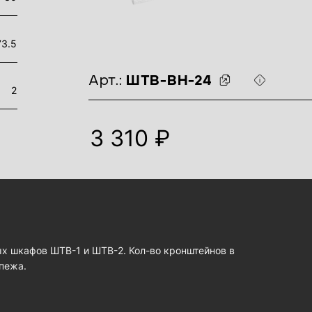
73.5
идентификаторы товара
Арт.:
ШТВ-ВН-24
2
3 310 ₽
 шкафов ШТВ-1 и ШТВ-2. Кол-во кронштейнов в
епежа.