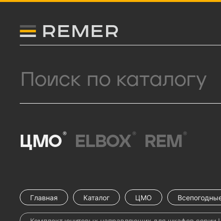
Логитип компании Remer
Поиск продукции
®
®
®
ЦМО
ELBOX
REM
Главная
Каталог
ЦМО
Всепогодны
Комплект юнитовых направляющих для шкафов серии ШТ