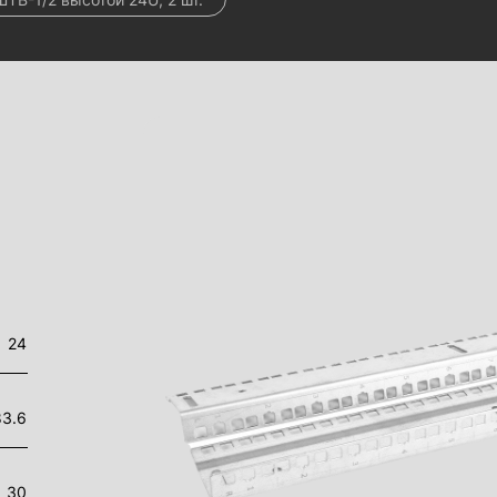
24
83.6
30