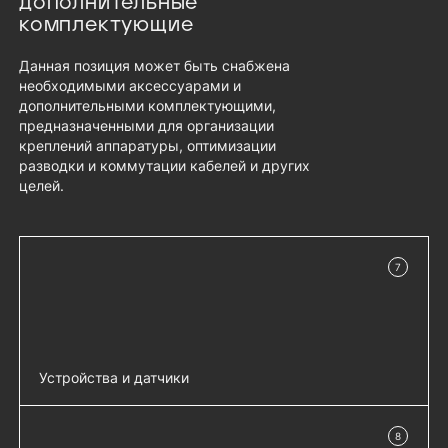
дополнительные
комплектующие
Данная позиция может быть снабжена
необходимыми аксессуарами и
дополнительными комплектующими,
предназначенными для организации
креплений аппаратуры, оптимизации
разводки и коммутации кабелей и других
целей.
7
в наличии
Устройства и датчики
Замок цифровой R-LOCK-CARD (для
добавить 
8
шкафов ШТК-СП и ШТК-М) - R-LOCK-
в наличии