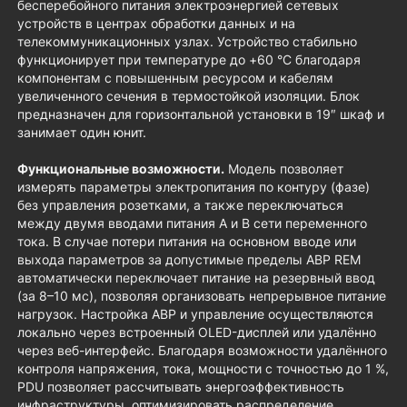
бесперебойного питания электроэнергией сетевых
устройств в центрах обработки данных и на
телекоммуникационных узлах. Устройство стабильно
функционирует при температуре до +60 °C благодаря
компонентам с повышенным ресурсом и кабелям
увеличенного сечения в термостойкой изоляции. Блок
предназначен для горизонтальной установки в 19″ шкаф и
занимает один юнит.
Функциональные возможности.
Модель позволяет
измерять параметры электропитания по контуру (фазе)
без управления розетками, а также переключаться
между двумя вводами питания А и B сети переменного
тока. В случае потери питания на основном вводе или
выхода параметров за допустимые пределы АВР REM
автоматически переключает питание на резервный ввод
(за 8–10 мс), позволяя организовать непрерывное питание
нагрузок. Настройка АВР и управление осуществляются
локально через встроенный OLED-дисплей или удалённо
через веб-интерфейс. Благодаря возможности удалённого
контроля напряжения, тока, мощности с точностью до 1 %,
PDU позволяет рассчитывать энергоэффективность
инфраструктуры, оптимизировать распределение