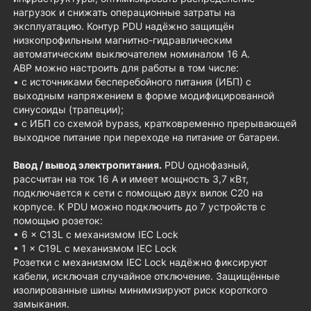
нагрузок и снижать операционные затраты на
эксплуатацию. Контур PDU надёжно защищён
низкопрофильным магнитно-гидравлическим
автоматическим выключателем номиналом 16 А.
АВР можно настроить для работы в том числе:
• с источниками бесперебойного питания (ИБП) с
выходным напряжением в форме модифицированной
синусоиды (трапеции);
• с ИБП со схемой bypass, кратковременно прерывающей
выходное питание при переходе на питание от батареи.
Ввод / вывод электропитания.
PDU однофазный,
рассчитан на ток 16 А и имеет мощность 3,7 кВт,
подключается к сети с помощью двух вилок C20 на
корпусе. К PDU можно подключить до 7 устройств с
помощью розеток:
• 6 × C13L с механизмом IEC Lock
• 1 × C19L с механизмом IEC Lock
Розетки с механизмом IEC Lock надёжно фиксируют
кабели, исключая случайное отключение. Защищённые
изолированные шины минимизируют риск короткого
замыкания.