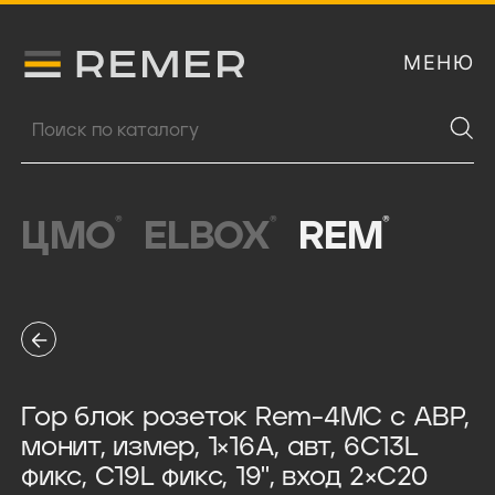
МЕНЮ
Логитип компании Remer
Поиск продукции
®
®
®
ЦМО
ELBOX
REM
Гор блок розеток Rem-4MC с АВР,
монит, измер, 1×16A, авт, 6C13L
фикс, C19L фикс, 19'', вход 2×C20