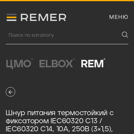
МЕНЮ
Логитип компании Remer
Поиск продукции
®
®
®
ЦМО
ELBOX
REM
Шнур питания термостойкий с
фиксатором IEC60320 C13 /
IEC60320 C14, 10А, 250В (3×1,5),