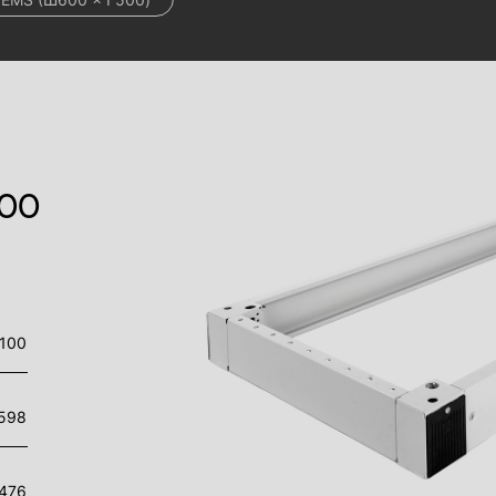
00
100
598
476