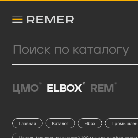
Логитип компании Remer
Поиск продукции
®
®
®
ЦМО
ELBOX
REM
Главная
Каталог
Elbox
Промышлен
Цоколь (основание) высотой 100 мм для шкафов серии