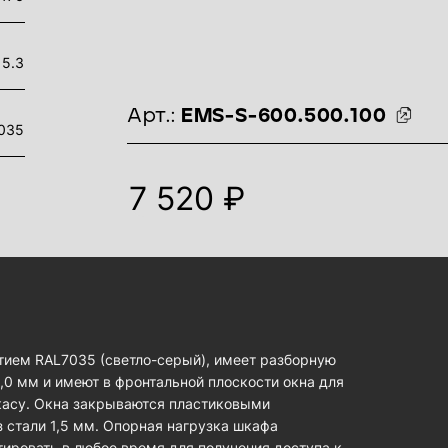
5.3
идентификаторы товара
Арт.:
EMS-S-600.500.100
035
7 520 ₽
тием RAL7035 (светло-серый), имеет разборную
0 мм и имеют в фронтальной плоскости окна для
ркасу. Окна закрываются пластиковыми
 стали 1,5 мм. Опорная нагрузка шкафа
ировать в любое время для получения доступа к