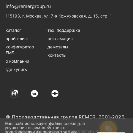
info@remergroup.ru
115193, г. Москва, ул. 7-я Кожуховская, д. 15, стр. 1
каталог
тех. поддержка
прайс-лист
рекламация
конфигуратор
демозалы
EMS
контакты
о компании
где купить
© Производственная группа REMER, 2001-2026.
Все права защищены.
Наш сайт использует файлы cookie для
улучшения взаимодействия с
Политика защиты и обработки персональных данных
пользователями и анализа трафика.