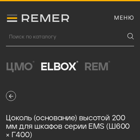
МЕНЮ
Логитип компании Remer
Поиск продукции
®
®
®
ЦМО
ELBOX
REM
Цоколь (основание) высотой 200
мм для шкафов серии EMS (Ш600
× Г400)