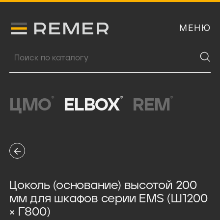
МЕНЮ
Логитип компании Remer
Поиск продукции
®
®
®
ЦМО
ELBOX
REM
Цоколь (основание) высотой 200
мм для шкафов серии EMS (Ш1200
× Г800)