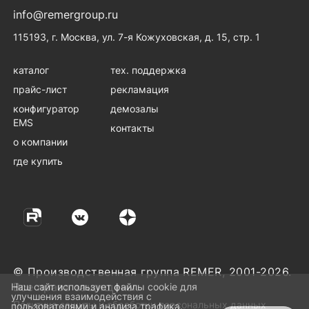
info@remergroup.ru
115193, г. Москва, ул. 7-я Кожуховская, д. 15, стр. 1
каталог
тех. поддержка
прайс-лист
рекламация
конфигуратор
демозалы
EMS
контакты
о компании
где купить
© Производственная группа REMER, 2001-2026.
Все права защищены.
Наш сайт использует файлы cookie для
улучшения взаимодействия с
Политика защиты и обработки персональных данных
пользователями и анализа трафика.